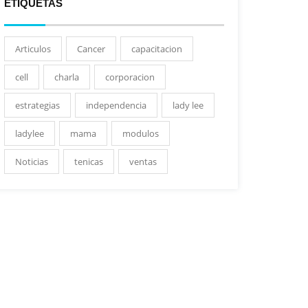
ETIQUETAS
Articulos
Cancer
capacitacion
cell
charla
corporacion
estrategias
independencia
lady lee
ladylee
mama
modulos
Noticias
tenicas
ventas
Graduación Nueva
Visita de Ejecutivos de
Celebración