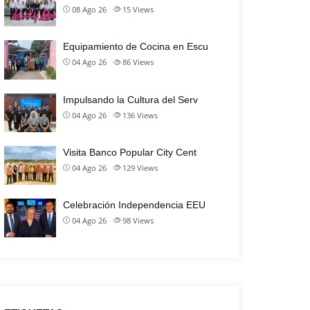
08 Ago 26
15
Views
Equipamiento de Cocina en Escu
04 Ago 26
86
Views
Impulsando la Cultura del Serv
04 Ago 26
136
Views
Visita Banco Popular City Cent
04 Ago 26
129
Views
Celebración Independencia EEU
04 Ago 26
98
Views