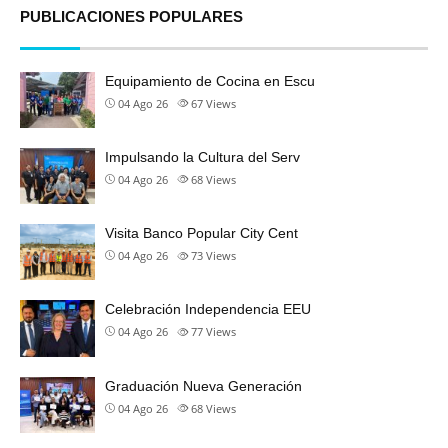
PUBLICACIONES POPULARES
Equipamiento de Cocina en Escu
04 Ago 26
67
Views
Impulsando la Cultura del Serv
04 Ago 26
68
Views
Visita Banco Popular City Cent
04 Ago 26
73
Views
Celebración Independencia EEU
04 Ago 26
77
Views
Graduación Nueva Generación
04 Ago 26
68
Views