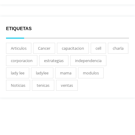
ETIQUETAS
Articulos
Cancer
capacitacion
cell
charla
corporacion
estrategias
independencia
lady lee
ladylee
mama
modulos
Noticias
tenicas
ventas