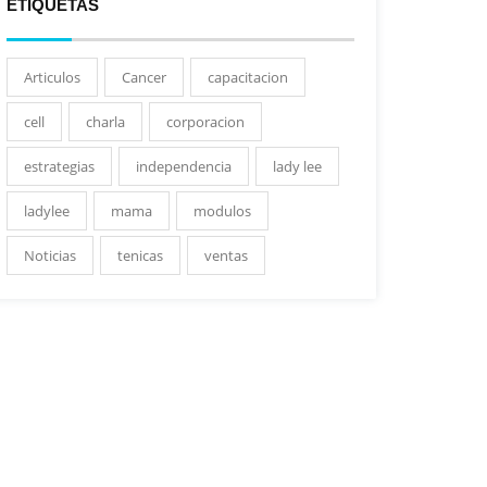
ETIQUETAS
Articulos
Cancer
capacitacion
cell
charla
corporacion
estrategias
independencia
lady lee
ladylee
mama
modulos
Noticias
tenicas
ventas