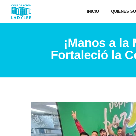
INICIO
QUIENES S
¡Manos a la 
Fortaleció la 