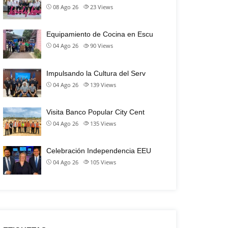
08 Ago 26
23
Views
Equipamiento de Cocina en Escu
04 Ago 26
90
Views
Impulsando la Cultura del Serv
04 Ago 26
139
Views
Visita Banco Popular City Cent
04 Ago 26
135
Views
Celebración Independencia EEU
04 Ago 26
105
Views