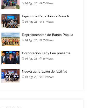
04 Ago 26
53
Views
Equipo de Papa John’s Zona N
04 Ago 26
51
Views
Representantes de Banco Popula
04 Ago 26
55
Views
Corporación Lady Lee presente
04 Ago 26
56
Views
Nueva generación de facilitad
04 Ago 26
53
Views