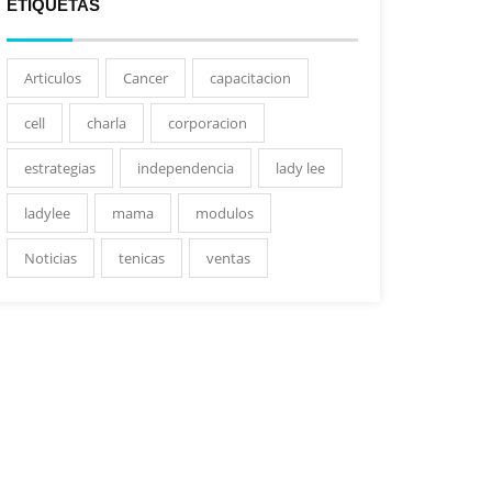
ETIQUETAS
Articulos
Cancer
capacitacion
cell
charla
corporacion
estrategias
independencia
lady lee
ladylee
mama
modulos
Noticias
tenicas
ventas