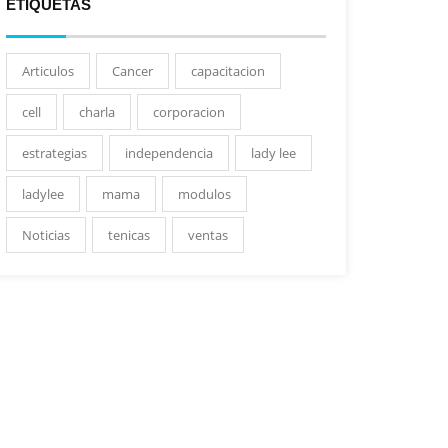
ETIQUETAS
Articulos
Cancer
capacitacion
cell
charla
corporacion
estrategias
independencia
lady lee
ladylee
mama
modulos
Noticias
tenicas
ventas