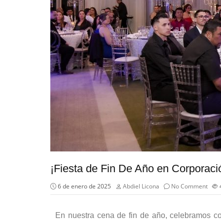
¡Fiesta de Fin De Año en Corporaci
6 de enero de 2025
Abdiel Licona
No Comment
En nuestra cena de fin de año, celebramos con