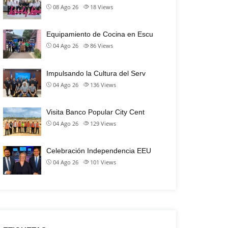
08 Ago 26
18
Views
Equipamiento de Cocina en Escu
04 Ago 26
86
Views
Impulsando la Cultura del Serv
04 Ago 26
136
Views
Visita Banco Popular City Cent
04 Ago 26
129
Views
Celebración Independencia EEU
04 Ago 26
101
Views