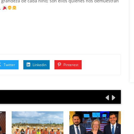
 y grandeza de cada niño; son ellos quienes nos demuestran
r.
Twitter
Linkedin
Pinterest