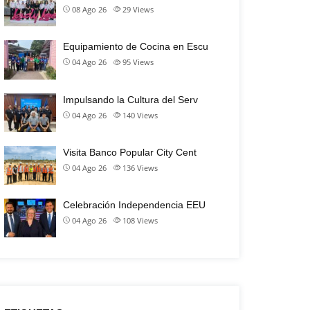
08 Ago 26
29
Views
Equipamiento de Cocina en Escu
04 Ago 26
95
Views
Impulsando la Cultura del Serv
04 Ago 26
140
Views
Visita Banco Popular City Cent
04 Ago 26
136
Views
Celebración Independencia EEU
04 Ago 26
108
Views