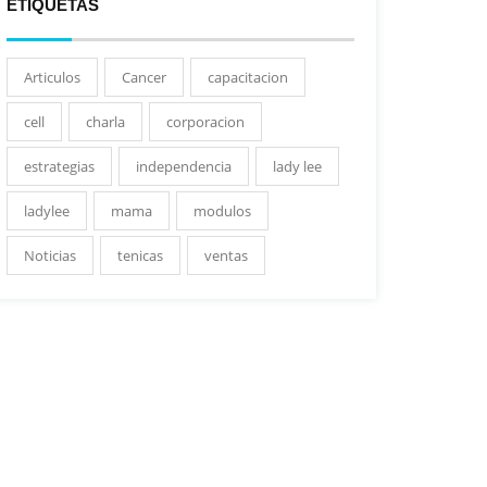
ETIQUETAS
Articulos
Cancer
capacitacion
cell
charla
corporacion
estrategias
independencia
lady lee
ladylee
mama
modulos
Noticias
tenicas
ventas