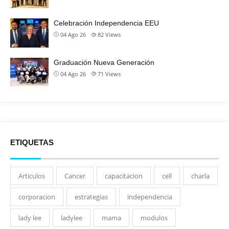
Celebración Independencia EEU
04 Ago 26
82
Views
Graduación Nueva Generación
04 Ago 26
71
Views
ETIQUETAS
Articulos
Cancer
capacitacion
cell
charla
corporacion
estrategias
independencia
lady lee
ladylee
mama
modulos