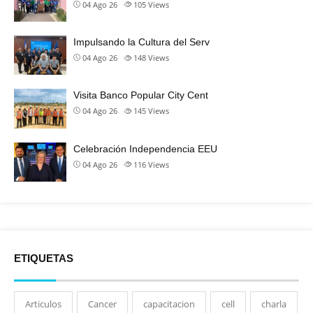
04 Ago 26
105
Views
Impulsando la Cultura del Serv
04 Ago 26
148
Views
Visita Banco Popular City Cent
04 Ago 26
145
Views
Celebración Independencia EEU
04 Ago 26
116
Views
ETIQUETAS
Articulos
Cancer
capacitacion
cell
charla