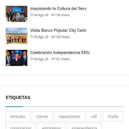
Impulsando la Cultura del Serv
04 Ago 26
136
Views
Visita Banco Popular City Cent
04 Ago 26
129
Views
Celebración Independencia EEU
04 Ago 26
101
Views
ETIQUETAS
Articulos
Cancer
capacitacion
cell
charla
corporacion
estrategias
independencia