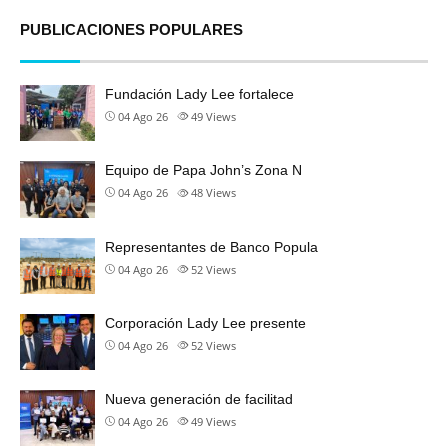
PUBLICACIONES POPULARES
Fundación Lady Lee fortalece
04 Ago 26
49
Views
Equipo de Papa John’s Zona N
04 Ago 26
48
Views
Representantes de Banco Popula
04 Ago 26
52
Views
Corporación Lady Lee presente
04 Ago 26
52
Views
Nueva generación de facilitad
04 Ago 26
49
Views