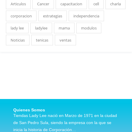
Articulos
Cancer
capacitacion
cell
charla
corporacion
estrategias
independencia
lady lee
ladylee
mama
modulos
Noticias
tenicas
ventas
Quienes Somos
Tiendas Lady Lee nació en Marzo de 1971 en la ciudad
de San Pedro Sula, siendo la empresa con la que se
inicia la historia de Corporación…