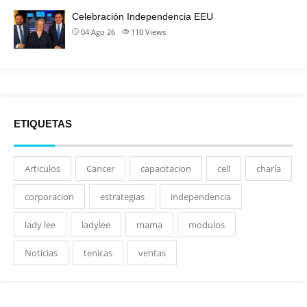
Celebración Independencia EEU
04 Ago 26
110
Views
ETIQUETAS
Articulos
Cancer
capacitacion
cell
charla
corporacion
estrategias
independencia
lady lee
ladylee
mama
modulos
Noticias
tenicas
ventas