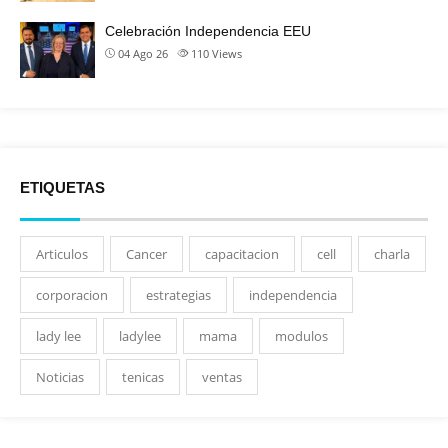
Celebración Independencia EEU
04 Ago 26
110
Views
ETIQUETAS
Articulos
Cancer
capacitacion
cell
charla
corporacion
estrategias
independencia
lady lee
ladylee
mama
modulos
Noticias
tenicas
ventas