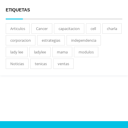
ETIQUETAS
Articulos
Cancer
capacitacion
cell
charla
corporacion
estrategias
independencia
lady lee
ladylee
mama
modulos
Noticias
tenicas
ventas