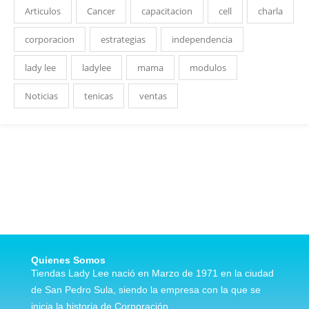
Articulos
Cancer
capacitacion
cell
charla
corporacion
estrategias
independencia
lady lee
ladylee
mama
modulos
Noticias
tenicas
ventas
Quienes Somos
Tiendas Lady Lee nació en Marzo de 1971 en la ciudad
de San Pedro Sula, siendo la empresa con la que se
inicia la historia de Corporación…