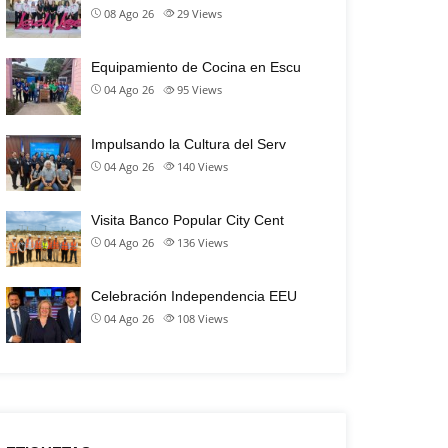
08 Ago 26
29
Views
Equipamiento de Cocina en Escu
04 Ago 26
95
Views
Impulsando la Cultura del Serv
04 Ago 26
140
Views
Visita Banco Popular City Cent
04 Ago 26
136
Views
Celebración Independencia EEU
04 Ago 26
108
Views