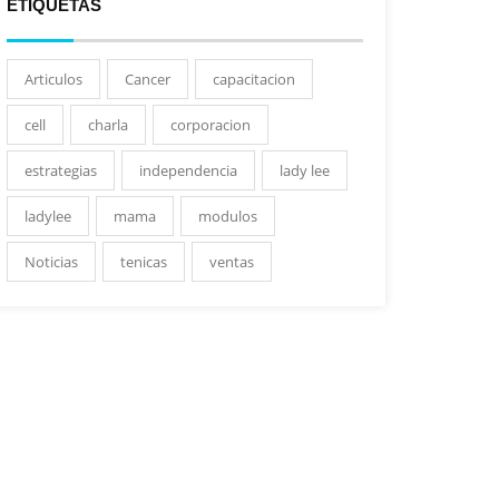
ETIQUETAS
Articulos
Cancer
capacitacion
cell
charla
corporacion
estrategias
independencia
lady lee
ladylee
mama
modulos
Noticias
tenicas
ventas