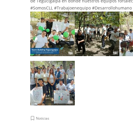
de Tegucigalpa en dónde nuestros equipos fortaleci
#SomosCLL
#Trabajoenequipo
#Desarrollohuman
Noticias