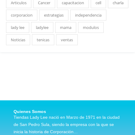
Articulos
Cancer
capacitacion
cell
charla
corporacion
estrategias
independencia
lady lee
ladylee
mama
modulos
Noticias
tenicas
ventas
Quienes Somos
Tiendas Lady Lee nació en Marzo de 1971 en la ciudad
de San Pedro Sula, siendo la empresa con la que se
inicia la historia de Corporación…