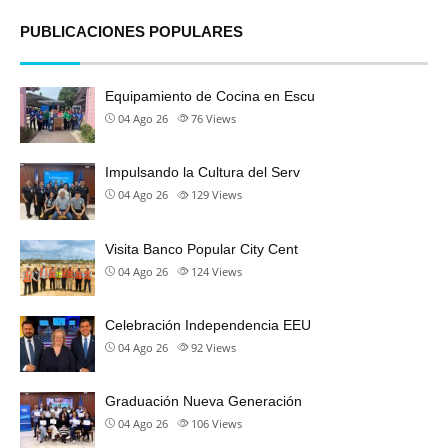
PUBLICACIONES POPULARES
Equipamiento de Cocina en Escu
04 Ago 26
76
Views
Impulsando la Cultura del Serv
04 Ago 26
129
Views
Visita Banco Popular City Cent
04 Ago 26
124
Views
Celebración Independencia EEU
04 Ago 26
92
Views
Graduación Nueva Generación
04 Ago 26
106
Views