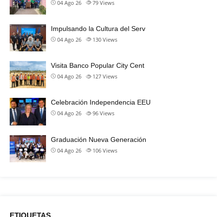
04 Ago 26
79
Views
Impulsando la Cultura del Serv
04 Ago 26
130
Views
Visita Banco Popular City Cent
04 Ago 26
127
Views
Celebración Independencia EEU
04 Ago 26
96
Views
Graduación Nueva Generación
04 Ago 26
106
Views
ETIQUETAS