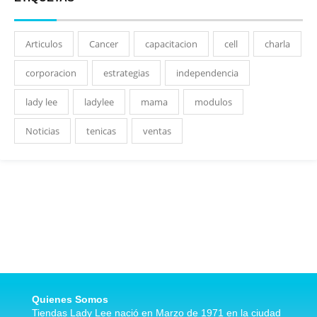
Articulos
Cancer
capacitacion
cell
charla
corporacion
estrategias
independencia
lady lee
ladylee
mama
modulos
Noticias
tenicas
ventas
Quienes Somos
Tiendas Lady Lee nació en Marzo de 1971 en la ciudad