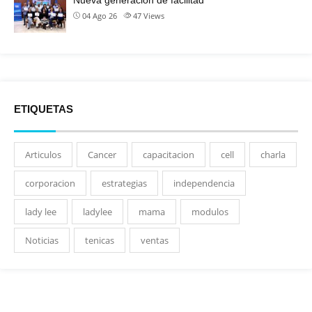
04 Ago 26
47
Views
ETIQUETAS
Articulos
Cancer
capacitacion
cell
charla
corporacion
estrategias
independencia
lady lee
ladylee
mama
modulos
Noticias
tenicas
ventas