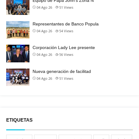
Equipo de Papa John’s Zona N
04 Ago 26
51
Views
Representantes de Banco Popula
04 Ago 26
54
Views
Corporación Lady Lee presente
04 Ago 26
56
Views
Nueva generación de facilitad
04 Ago 26
51
Views
ETIQUETAS