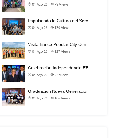
04 Ago 26
79
Views
Impulsando la Cultura del Serv
04 Ago 26
130
Views
Visita Banco Popular City Cent
04 Ago 26
127
Views
Celebración Independencia EEU
04 Ago 26
94
Views
Graduación Nueva Generación
04 Ago 26
106
Views