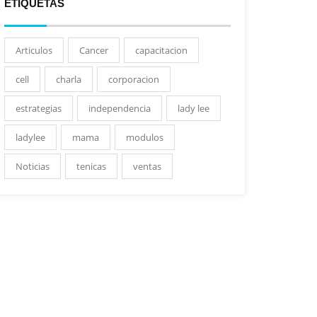
ETIQUETAS
Articulos
Cancer
capacitacion
cell
charla
corporacion
estrategias
independencia
lady lee
ladylee
mama
modulos
Noticias
tenicas
ventas