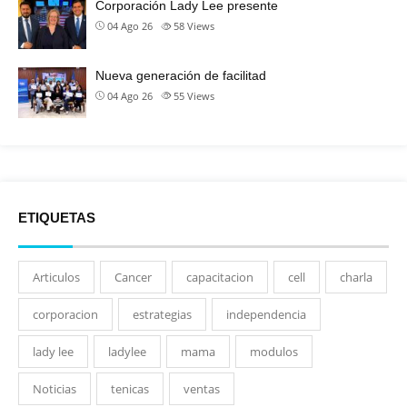
Corporación Lady Lee presente
04 Ago 26
58
Views
Nueva generación de facilitad
04 Ago 26
55
Views
ETIQUETAS
Articulos
Cancer
capacitacion
cell
charla
corporacion
estrategias
independencia
lady lee
ladylee
mama
modulos
Noticias
tenicas
ventas