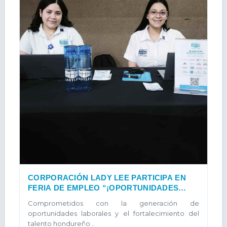
CORPORACIÓN LADY LEE PARTICIPA EN
FERIA DE EMPLEO “¡OPORTUNIDADES
PARA TODOS!”
Comprometidos con la generación de
oportunidades laborales y el fortalecimiento del
talento hondureño...