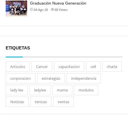
Graduación Nueva Generación
04 Ago 26
68
Views
ETIQUETAS
Articulos
Cancer
capacitacion
cell
charla
corporacion
estrategias
independencia
lady lee
ladylee
mama
modulos
Noticias
tenicas
ventas