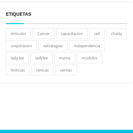
ETIQUETAS
Articulos
Cancer
capacitacion
cell
charla
corporacion
estrategias
independencia
lady lee
ladylee
mama
modulos
Noticias
tenicas
ventas