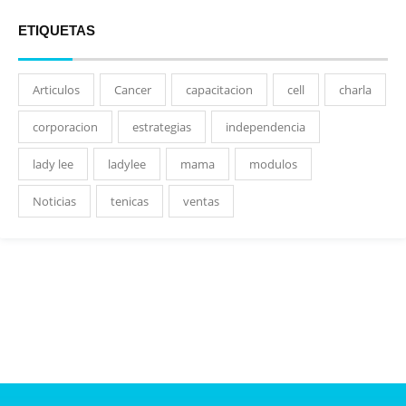
ETIQUETAS
Articulos
Cancer
capacitacion
cell
charla
corporacion
estrategias
independencia
lady lee
ladylee
mama
modulos
Noticias
tenicas
ventas