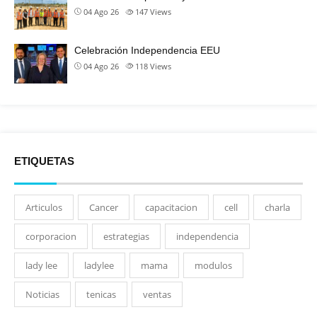
04 Ago 26
147
Views
Celebración Independencia EEU
04 Ago 26
118
Views
ETIQUETAS
Articulos
Cancer
capacitacion
cell
charla
corporacion
estrategias
independencia
lady lee
ladylee
mama
modulos
Noticias
tenicas
ventas