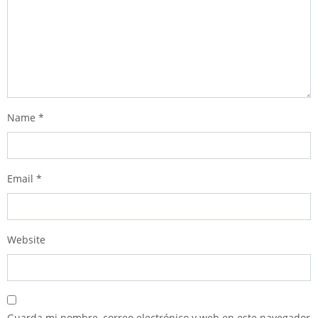
Name
*
Email
*
Website
Guarda mi nombre, correo electrónico y web en este navegador