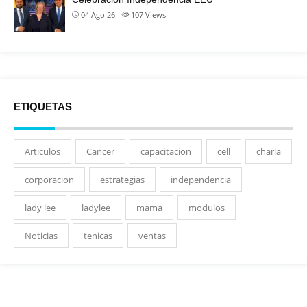
04 Ago 26
107
Views
ETIQUETAS
Articulos
Cancer
capacitacion
cell
charla
corporacion
estrategias
independencia
lady lee
ladylee
mama
modulos
Noticias
tenicas
ventas