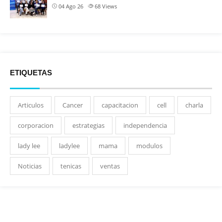
04 Ago 26
68
Views
ETIQUETAS
Articulos
Cancer
capacitacion
cell
charla
corporacion
estrategias
independencia
lady lee
ladylee
mama
modulos
Noticias
tenicas
ventas