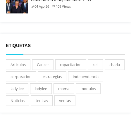
04 Ago 26
108
Views
ETIQUETAS
Articulos
Cancer
capacitacion
cell
charla
corporacion
estrategias
independencia
lady lee
ladylee
mama
modulos
Noticias
tenicas
ventas