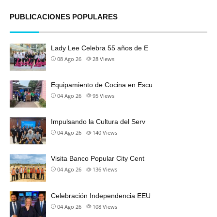
Alternative:
PUBLICACIONES POPULARES
Lady Lee Celebra 55 años de E
08 Ago 26
28
Views
Equipamiento de Cocina en Escu
04 Ago 26
95
Views
Impulsando la Cultura del Serv
04 Ago 26
140
Views
Visita Banco Popular City Cent
04 Ago 26
136
Views
Celebración Independencia EEU
04 Ago 26
108
Views