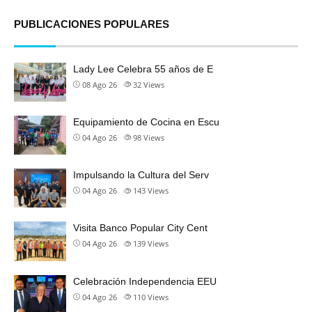
Alternative:
PUBLICACIONES POPULARES
Lady Lee Celebra 55 años de E
08 Ago 26
32
Views
Equipamiento de Cocina en Escu
04 Ago 26
98
Views
Impulsando la Cultura del Serv
04 Ago 26
143
Views
Visita Banco Popular City Cent
04 Ago 26
139
Views
Celebración Independencia EEU
04 Ago 26
110
Views