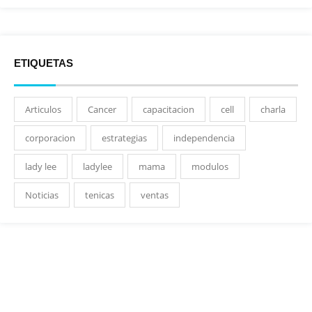
ETIQUETAS
Articulos
Cancer
capacitacion
cell
charla
corporacion
estrategias
independencia
lady lee
ladylee
mama
modulos
Noticias
tenicas
ventas