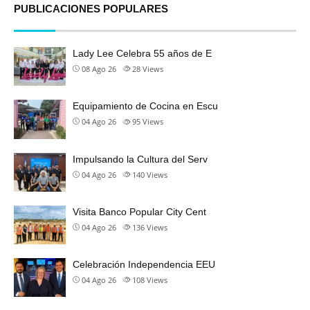
PUBLICACIONES POPULARES
Lady Lee Celebra 55 años de E
08 Ago 26
28
Views
Equipamiento de Cocina en Escu
04 Ago 26
95
Views
Impulsando la Cultura del Serv
04 Ago 26
140
Views
Visita Banco Popular City Cent
04 Ago 26
136
Views
Celebración Independencia EEU
04 Ago 26
108
Views