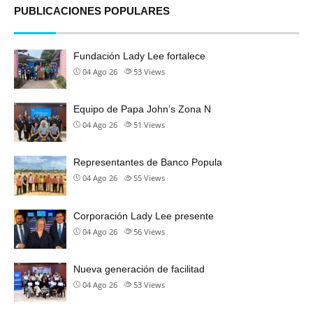
PUBLICACIONES POPULARES
Fundación Lady Lee fortalece
04 Ago 26
53
Views
Equipo de Papa John’s Zona N
04 Ago 26
51
Views
Representantes de Banco Popula
04 Ago 26
55
Views
Corporación Lady Lee presente
04 Ago 26
56
Views
Nueva generación de facilitad
04 Ago 26
53
Views