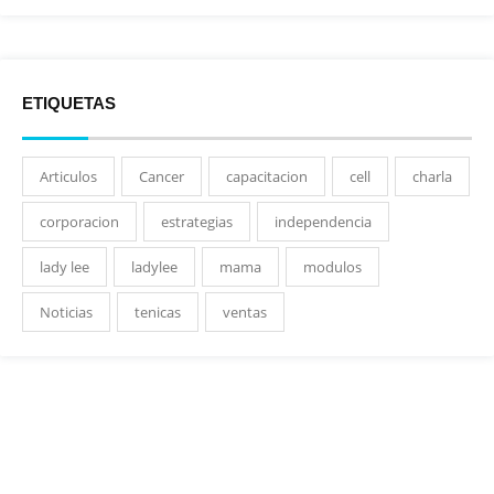
ETIQUETAS
Articulos
Cancer
capacitacion
cell
charla
corporacion
estrategias
independencia
lady lee
ladylee
mama
modulos
Noticias
tenicas
ventas