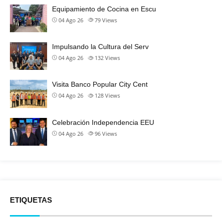
Equipamiento de Cocina en Escu
04 Ago 26
79
Views
Impulsando la Cultura del Serv
04 Ago 26
132
Views
Visita Banco Popular City Cent
04 Ago 26
128
Views
Celebración Independencia EEU
04 Ago 26
96
Views
ETIQUETAS