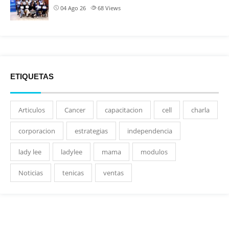
04 Ago 26
68
Views
ETIQUETAS
Articulos
Cancer
capacitacion
cell
charla
corporacion
estrategias
independencia
lady lee
ladylee
mama
modulos
Noticias
tenicas
ventas