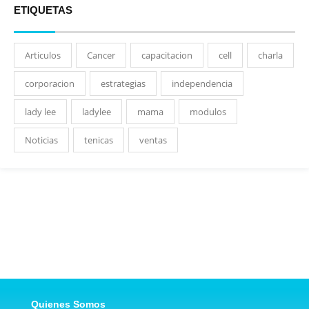
ETIQUETAS
Articulos
Cancer
capacitacion
cell
charla
corporacion
estrategias
independencia
lady lee
ladylee
mama
modulos
Noticias
tenicas
ventas
Quienes Somos