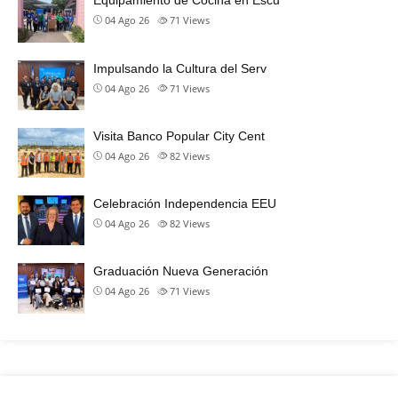
Equipamiento de Cocina en Escu
04 Ago 26
71
Views
Impulsando la Cultura del Serv
04 Ago 26
71
Views
Visita Banco Popular City Cent
04 Ago 26
82
Views
Celebración Independencia EEU
04 Ago 26
82
Views
Graduación Nueva Generación
04 Ago 26
71
Views