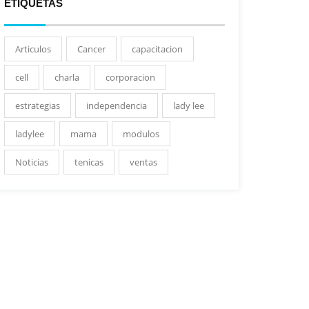
ETIQUETAS
Articulos
Cancer
capacitacion
cell
charla
corporacion
estrategias
independencia
lady lee
ladylee
mama
modulos
Noticias
tenicas
ventas