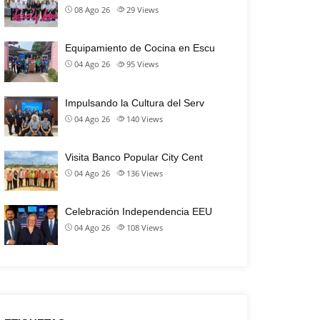
08 Ago 26
29
Views
Equipamiento de Cocina en Escu
04 Ago 26
95
Views
Impulsando la Cultura del Serv
04 Ago 26
140
Views
Visita Banco Popular City Cent
04 Ago 26
136
Views
Celebración Independencia EEU
04 Ago 26
108
Views