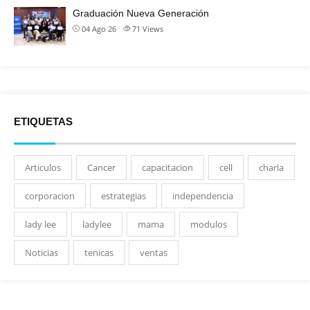
Graduación Nueva Generación
04 Ago 26
71
Views
ETIQUETAS
Articulos
Cancer
capacitacion
cell
charla
corporacion
estrategias
independencia
lady lee
ladylee
mama
modulos
Noticias
tenicas
ventas