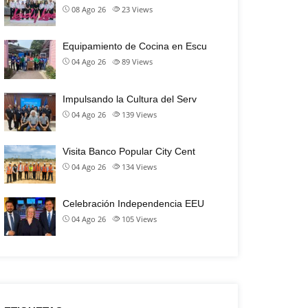
08 Ago 26
23
Views
Equipamiento de Cocina en Escu
04 Ago 26
89
Views
Impulsando la Cultura del Serv
04 Ago 26
139
Views
Visita Banco Popular City Cent
04 Ago 26
134
Views
Celebración Independencia EEU
04 Ago 26
105
Views