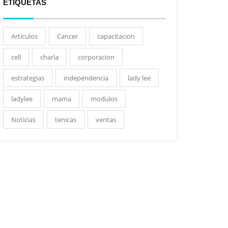
ETIQUETAS
Articulos
Cancer
capacitacion
cell
charla
corporacion
estrategias
independencia
lady lee
ladylee
mama
modulos
Noticias
tenicas
ventas