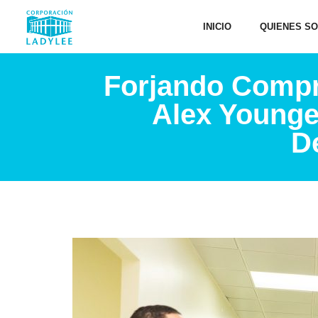
INICIO
QUIENES S
Forjando Compro
Alex Younge
D