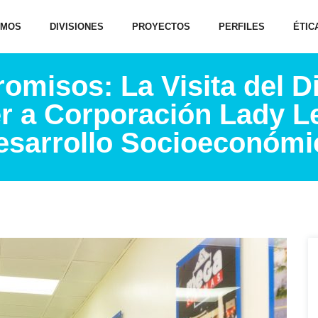
OMOS
DIVISIONES
PROYECTOS
PERFILES
ÉTIC
misos: La Visita del Di
r a Corporación Lady Le
esarrollo Socioeconómi