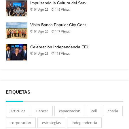
Impulsando la Cultura del Serv
04 Ago 26
149
Views
Visita Banco Popular City Cent
04 Ago 26
147
Views
Celebración Independencia EEU
04 Ago 26
118
Views
ETIQUETAS
Articulos
Cancer
capacitacion
cell
charla
corporacion
estrategias
independencia