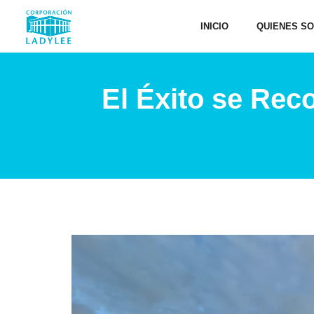
INICIO
QUIENES S
El Éxito se Reco