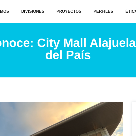
OMOS
DIVISIONES
PROYECTOS
PERFILES
ÉTIC
noce: City Mall Alajuel
del País