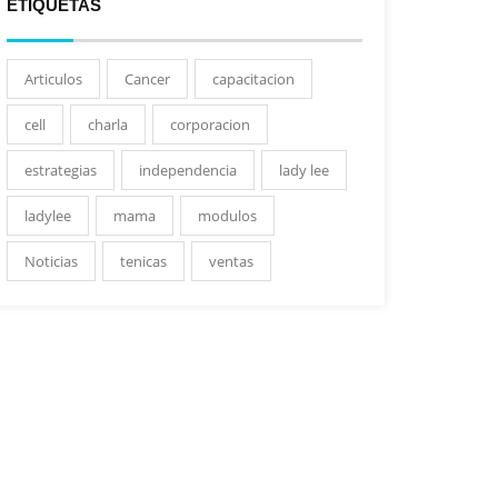
ETIQUETAS
Articulos
Cancer
capacitacion
cell
charla
corporacion
estrategias
independencia
lady lee
ladylee
mama
modulos
Noticias
tenicas
ventas