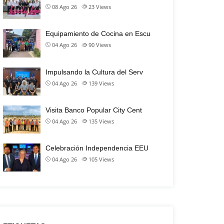
08 Ago 26
23
Views
Equipamiento de Cocina en Escu
04 Ago 26
90
Views
Impulsando la Cultura del Serv
04 Ago 26
139
Views
Visita Banco Popular City Cent
04 Ago 26
135
Views
Celebración Independencia EEU
04 Ago 26
105
Views