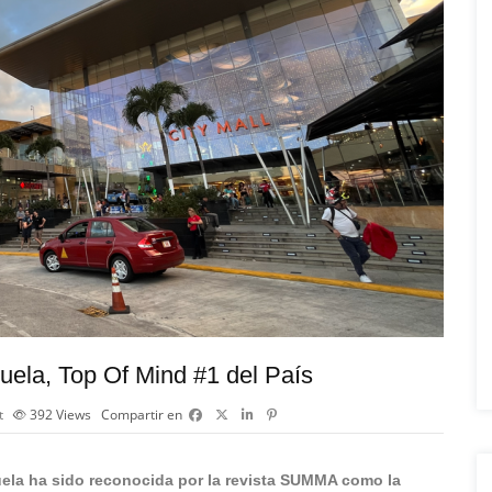
juela, Top Of Mind #1 del País
t
392
Views
Compartir en
juela ha sido reconocida por la revista SUMMA como la