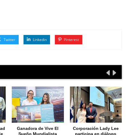
Twitter
Linkedin
Pinterest
dad
Ganadora de Vive El
Corporación Lady Lee
E
de
Sueño Mundialista
participa en diálogo