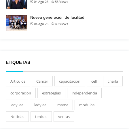
04 Ago 26
53
Views
Nueva generación de facilitad
04 Ago 26
49
Views
ETIQUETAS
Articulos
Cancer
capacitacion
cell
charla
corporacion
estrategias
independencia
lady lee
ladylee
mama
modulos
Noticias
tenicas
ventas