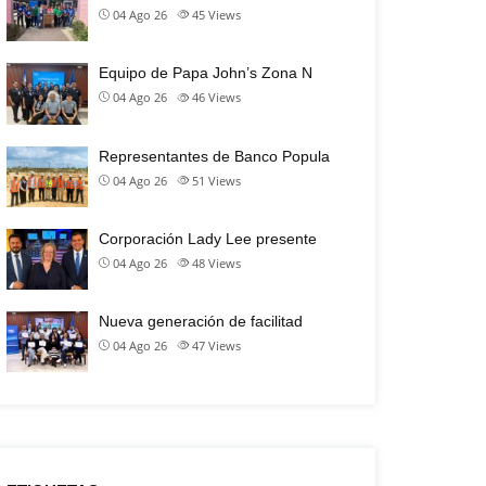
04 Ago 26
45
Views
Equipo de Papa John’s Zona N
04 Ago 26
46
Views
Representantes de Banco Popula
04 Ago 26
51
Views
Corporación Lady Lee presente
04 Ago 26
48
Views
Nueva generación de facilitad
04 Ago 26
47
Views