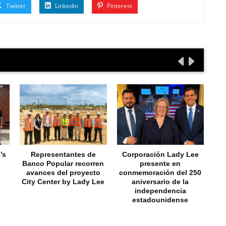
Twitter
Linkedin
Pinterest
’s
Representantes de
Corporación Lady Lee
N
Banco Popular recorren
presente en
fa
avances del proyecto
conmemoración del 250
a
City Center by Lady Lee
aniversario de la
C
independencia
estadounidense