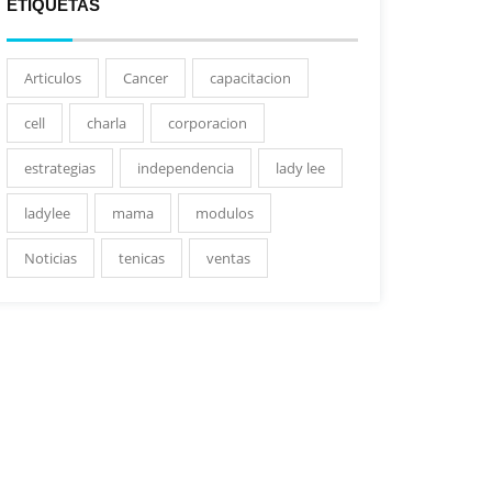
ETIQUETAS
Articulos
Cancer
capacitacion
cell
charla
corporacion
estrategias
independencia
lady lee
ladylee
mama
modulos
Noticias
tenicas
ventas