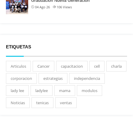
Graduación Nueva Generación
04 Ago 26
106
Views
ETIQUETAS
Articulos
Cancer
capacitacion
cell
charla
corporacion
estrategias
independencia
lady lee
ladylee
mama
modulos
Noticias
tenicas
ventas