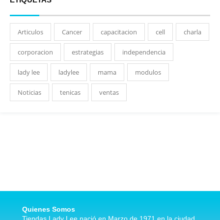
Articulos
Cancer
capacitacion
cell
charla
corporacion
estrategias
independencia
lady lee
ladylee
mama
modulos
Noticias
tenicas
ventas
Quienes Somos
Tiendas Lady Lee nació en Marzo de 1971 en la ciudad