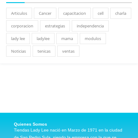
Articulos
Cancer
capacitacion
cell
charla
corporacion
estrategias
independencia
lady lee
ladylee
mama
modulos
Noticias
tenicas
ventas
Quienes Somos
Tiendas Lady Lee nació en Marzo de 1971 en la ciudad
de San Pedro Sula, siendo la empresa con la que se