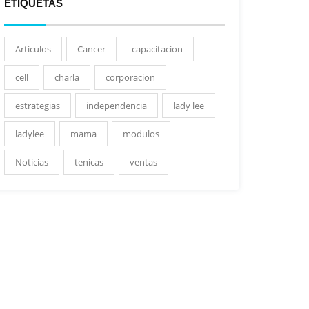
ETIQUETAS
Articulos
Cancer
capacitacion
cell
charla
corporacion
estrategias
independencia
lady lee
ladylee
mama
modulos
Noticias
tenicas
ventas