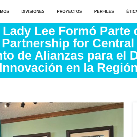
OMOS
DIVISIONES
PROYECTOS
PERFILES
ÉTIC
 Lady Lee Formó Parte 
Partnership for Central
to de Alianzas para el D
Innovación en la Regió