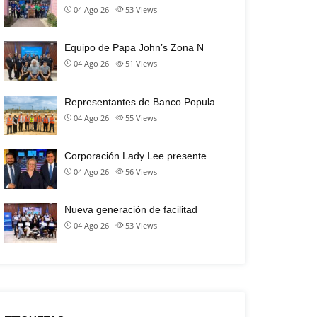
04 Ago 26
53
Views
Equipo de Papa John’s Zona N
04 Ago 26
51
Views
Representantes de Banco Popula
04 Ago 26
55
Views
Corporación Lady Lee presente
04 Ago 26
56
Views
Nueva generación de facilitad
04 Ago 26
53
Views