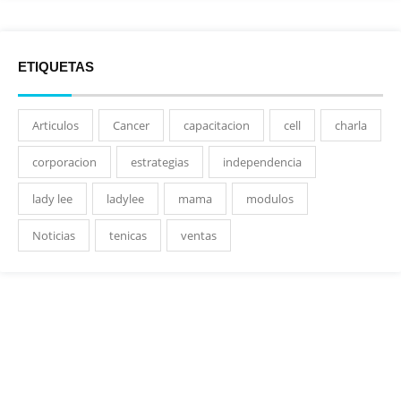
ETIQUETAS
Articulos
Cancer
capacitacion
cell
charla
corporacion
estrategias
independencia
lady lee
ladylee
mama
modulos
Noticias
tenicas
ventas